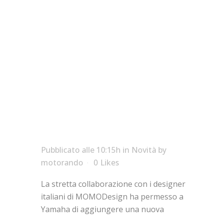
Novità 2015!! X-
MAX 250
MOMODESIGN
Pubblicato alle 10:15h
in
Novità
by
motorando
0
Likes
La stretta collaborazione con i designer
italiani di MOMODesign ha permesso a
Yamaha di aggiungere una nuova