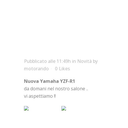
just arrived … !!!
Pubblicato alle 11:49h
in
Novità
by
motorando
0
Likes
Nuova Yamaha YZF-R1
da domani nel nostro salone ..
vi aspettiamo !!