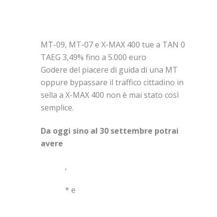
MT-09 MT-07 X-MAX 400
A TAN 0 (TAEG 3,49%)
FINO A 5.000 EURO
MT-09, MT-07 e X-MAX 400 tue a TAN 0
TAEG 3,49% fino a 5.000 euro
Godere del piacere di guida di una MT
oppure bypassare il traffico cittadino in
sella a X-MAX 400 non è mai stato così
semplice.
Da oggi sino al 30 settembre potrai
avere
MT-09
,
MT-07
* e
X-MAX 400