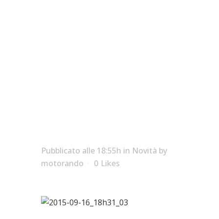
Con Yamaha
finanziamento a
tasso ZERO
Pubblicato alle 18:55h
in
Novità
by
motorando
0
Likes