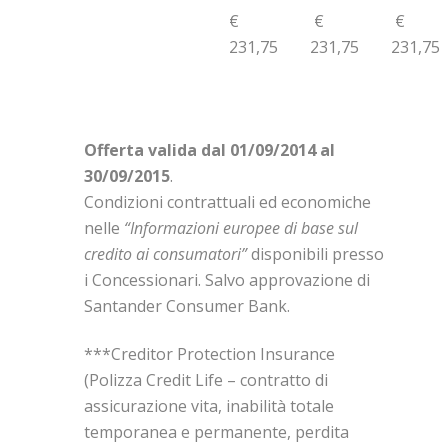
€
€
€
CREDIT
PROTECTION
231,75
231,75
231,75
INSURANCE***
(FACOLTATIVA
NON INCLUSA
NEL TAEG)
Offerta valida dal 01/09/2014 al
30/09/2015
.
Condizioni contrattuali ed economiche
nelle
“Informazioni europee di base sul
credito ai consumatori”
disponibili presso
i Concessionari. Salvo approvazione di
Santander Consumer Bank.
***Creditor Protection Insurance
(Polizza Credit Life – contratto di
assicurazione vita, inabilità totale
temporanea e permanente, perdita