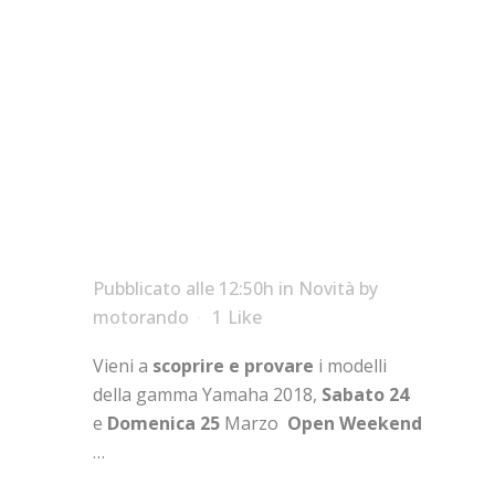
la Primavera è
arrivata ..
Pubblicato alle 12:50h
in
Novità
by
motorando
1
Like
Vieni a
scoprire e provare
i modelli
della gamma Yamaha 2018,
Sabato 24
e
Domenica 25
Marzo
Open Weekend
…