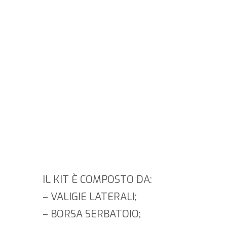
A PARTIRE DAL 01
GENNAIO 2019 E FINO AL
31 MARZO 2019 LE DUE
V-STROM 650
(STANDARD E XT)
SARANNO VENDUTE CON
UN KIT ACCESSORI
ESCLUSIVO DAL VALORE
COMPLESSIVO DI € 2.021
COMPRESO NEL PREZZO.
IL KIT È COMPOSTO DA:
– VALIGIE LATERALI;
– BORSA SERBATOIO;