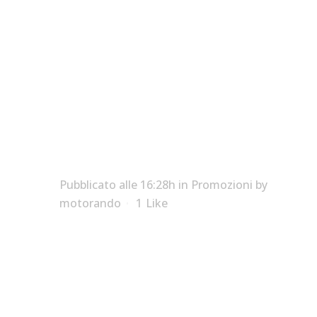
CHIEDILE TUTTO
…. AVRAI DI PIU’
Pubblicato alle 16:28h
in
Promozioni
by
motorando
1
Like
E’ ARRIVATO
UN KIT DEDICATO PER
LE V-STROM 650 E 650
XT.