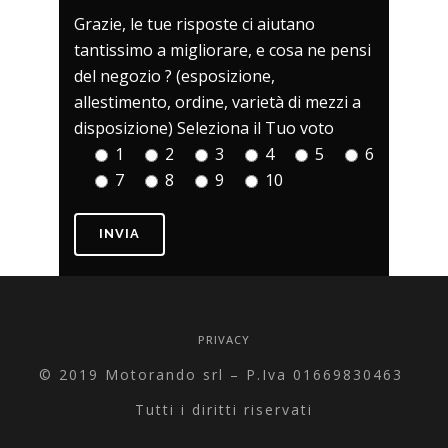
Grazie, le tue risposte ci aiutano
tantissimo a migliorare, e cosa ne pensi
del negozio ? (esposizione,
allestimento, ordine, varietà di mezzi a
disposizione) Seleziona il Tuo voto
1
2
3
4
5
6
7
8
9
10
PRIVACY
© 2019 Motorando srl – P.Iva 01669830463
Tutti i diritti riservati