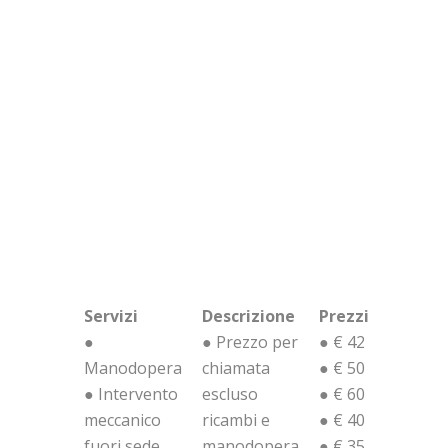
Servizi e Prezzi
Servizi
Descrizione
Prezzi
●
● Prezzo per
● € 42
Manodopera
chiamata
● € 50
● Intervento
escluso
● € 60
meccanico
ricambi e
● € 40
fuori sede
manodopera
● € 35