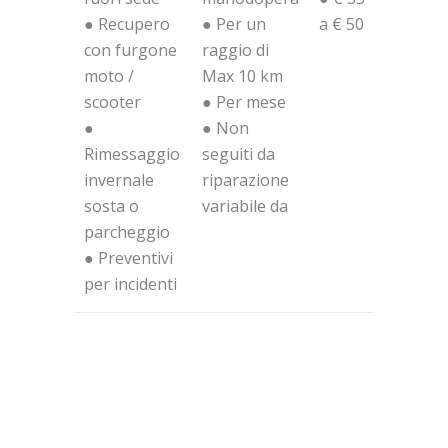
● Recupero
● Per un
a € 50
con furgone
raggio di
moto /
Max 10 km
scooter
● Per mese
●
● Non
Rimessaggio
seguiti da
invernale
riparazione
sosta o
variabile da
parcheggio
● Preventivi
per incidenti