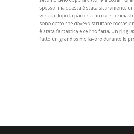
settimo cielo dopo la vittoria a Losail, Gr
spesso, ma questa è stata sicuramente una 
venuta dopo la partenza in cui ero rimasto
sono detto che dovevo sfruttare l’occasion
è stata fantastica e ce l’ho fatta. Un rin
fatto un grandissimo lavoro durante le pr