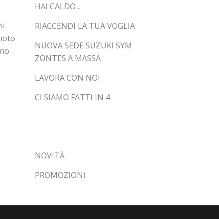
HAI CALDO ..
mi
RIACCENDI LA TUA VOGLIA
 moto
NUOVA SEDE SUZUKI SYM
nno
ZONTES A MASSA
LAVORA CON NOI
CI SIAMO FATTI IN 4
CATEGORIE
NOVITÀ
PROMOZIONI