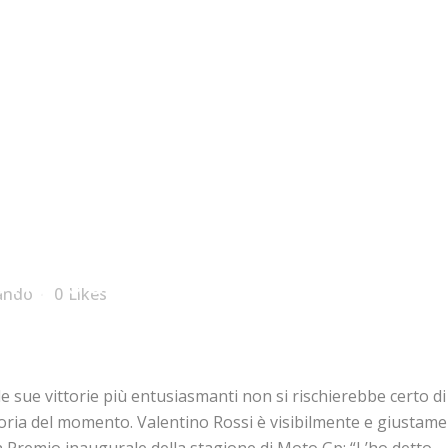
na delle vittorie più belle
ando
0
Likes
lle sue vittorie più entusiasmanti non si rischierebbe certo di
oria del momento. Valentino Rossi è visibilmente e giustame