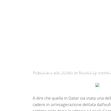
Valentino Rossi: “U
Pubblicato alle 20:06h
in
Novità
by
motor
A dire che quella in Qatar sia stata una de
cadere in un’esagerazione dettata dall’euf