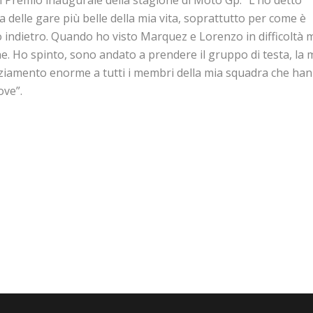
an Premio inaugurale della stagione di Moto Gp: “L’ho detto
delle gare più belle della mia vita, soprattutto per come è
 indietro. Quando ho visto Marquez e Lorenzo in difficoltà 
e. Ho spinto, sono andato a prendere il gruppo di testa, la
graziamento enorme a tutti i membri della mia squadra che ha
ove”.