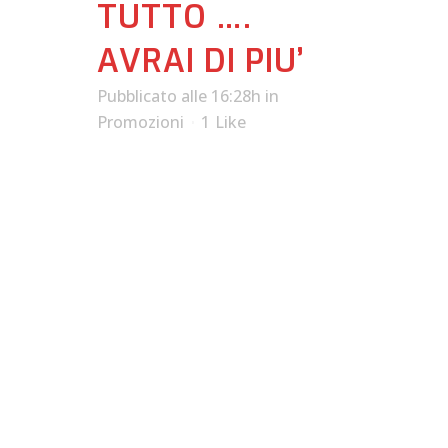
TUTTO ….
AVRAI DI PIU’
Pubblicato alle 16:28h
in
Promozioni
1
Like
E’ ARRIVATO
UN KIT DEDICATO
PER LE V-STROM 650
E 650 XT.
A PARTIRE DAL 01
GENNAIO 2019 E
FINO AL 31 MARZO
2019 LE DUE V-
STROM 650
(STANDARD E XT)