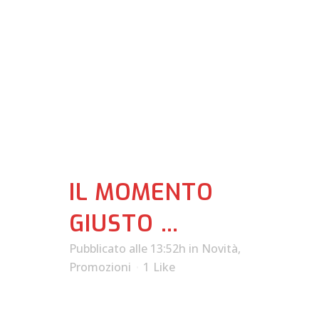
Author:
motorando
IL MOMENTO
GIUSTO …
Pubblicato alle 13:52h
in
Novità
,
Promozioni
1
Like
BURGMAN 400 ABS