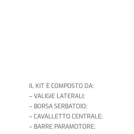
SARANNO VENDUTE
CON UN KIT
ACCESSORI
ESCLUSIVO DAL
VALORE
COMPLESSIVO DI €
2.021 COMPRESO NEL
PREZZO.
IL KIT È COMPOSTO DA:
– VALIGIE LATERALI;
– BORSA SERBATOIO;
– CAVALLETTO CENTRALE;
– BARRE PARAMOTORE;